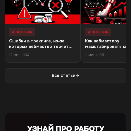
АРБИТРАЖ
АРБИТРАЖ
Ошибки в трекинге, из-за
Как вебмастеру
которых вебмастер теряет
масштабировать связ
деньги в 18+ офферах
резкого падения кач
12 мин
·
34
11 мин
·
38
трафика
Все статьи
УЗНАЙ ПРО РАБОТУ