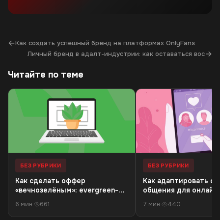
←
Как создать успешный бренд на платформах OnlyFans
→
Личный бренд в адалт-индустрии: как оставаться вос
Читайте по теме
БЕЗ РУБРИКИ
БЕЗ РУБРИКИ
Как сделать оффер
Как адаптировать ст
«вечнозелёным»: evergreen-
общения для онлайн
механики в нише 18+
знакомств
6 мин
·
661
7 мин
·
440