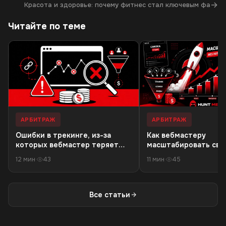
→
Красота и здоровье: почему фитнес стал ключевым фа
Читайте по теме
АРБИТРАЖ
АРБИТРАЖ
Ошибки в трекинге, из-за
Как вебмастеру
которых вебмастер теряет
масштабировать связ
деньги в 18+ офферах
резкого падения кач
12 мин
·
43
11 мин
·
45
трафика
Все статьи