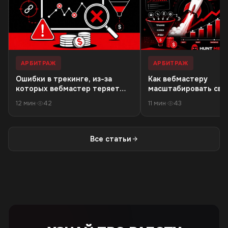
АРБИТРАЖ
АРБИТРАЖ
Ошибки в трекинге, из-за
Как вебмастеру
которых вебмастер теряет
масштабировать связ
деньги в 18+ офферах
резкого падения кач
12 мин
·
42
11 мин
·
43
трафика
Все статьи