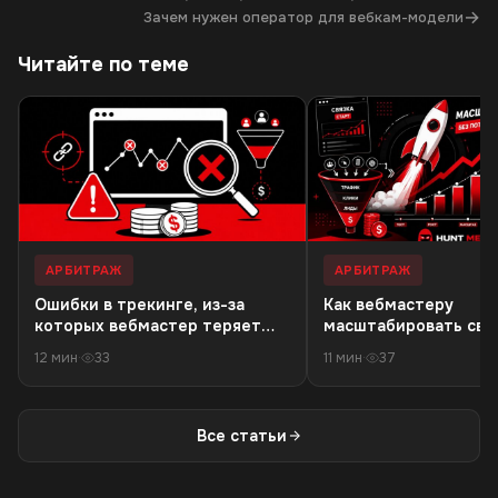
→
Зачем нужен оператор для вебкам-модели
Читайте по теме
АРБИТРАЖ
АРБИТРАЖ
Ошибки в трекинге, из-за
Как вебмастеру
которых вебмастер теряет
масштабировать связ
деньги в 18+ офферах
резкого падения кач
12 мин
·
33
11 мин
·
37
трафика
Все статьи