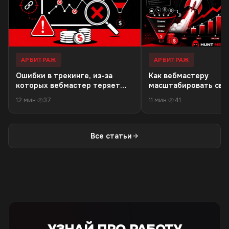
АРБИТРАЖ
АРБИТРАЖ
Ошибки в трекинге, из-за
Как вебмастеру
которых вебмастер теряет
масштабировать связ
деньги в 18+ офферах
резкого падения кач
12 мин
·
37
11 мин
·
41
трафика
Все статьи