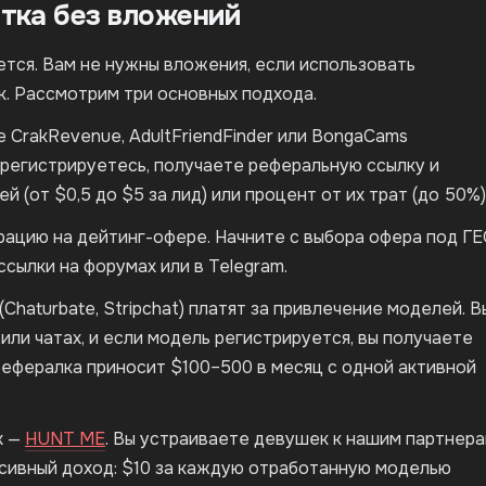
тка без вложений
ется. Вам не нужны вложения, если использовать
к. Рассмотрим три основных подхода.
 CrakRevenue, AdultFriendFinder или BongaCams
 регистрируетесь, получаете реферальную ссылку и
 (от $0,5 до $5 за лид) или процент от их трат (до 50%)
рацию на дейтинг-офере. Начните с выбора офера под Г
сылки на форумах или в Telegram.
Chaturbate, Stripchat) платят за привлечение моделей. В
или чатах, и если модель регистрируется, вы получаете
рефералка приносит $100–500 в месяц с одной активной
х —
HUNT ME
. Вы устраиваете девушек к нашим партнер
сивный доход: $10 за каждую отработанную моделью