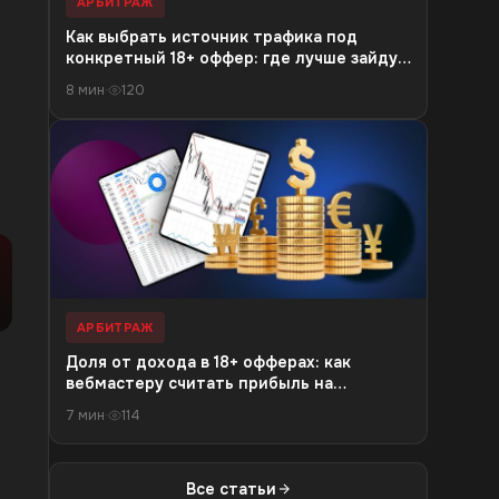
АРБИТРАЖ
Как выбрать источник трафика под
конкретный 18+ оффер: где лучше зайдут
Telegram, TikTok, SEO или рекламные
8 мин
·
120
сети
АРБИТРАЖ
Доля от дохода в 18+ офферах: как
вебмастеру считать прибыль на
дистанции, а не только первый платеж
7 мин
·
114
Все статьи