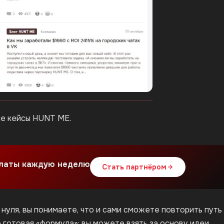
е кейсы HUNT ME.
платы каждую неделю
Стать партнёром
с нуля, вы понимаете, что и сами сможете повторить путь 
 готовая «формула»: вы можете взять за основу идеи,