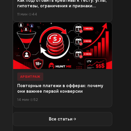
Как подготовить креативы к тесту: углы,
гипотезы, ограничения и признаки
выгорания
11 мин
·
44
АРБИТРАЖ
Повторные платежи в офферах: почему
они важнее первой конверсии
14 мин
·
52
Все статьи