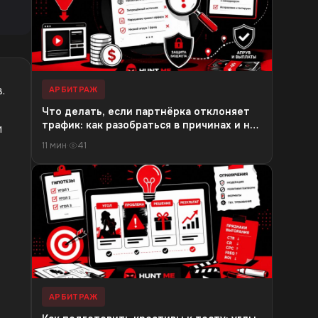
.
АРБИТРАЖ
Что делать, если партнёрка отклоняет
трафик: как разобраться в причинах и не
и
потерять бюджет
11 мин
·
41
АРБИТРАЖ