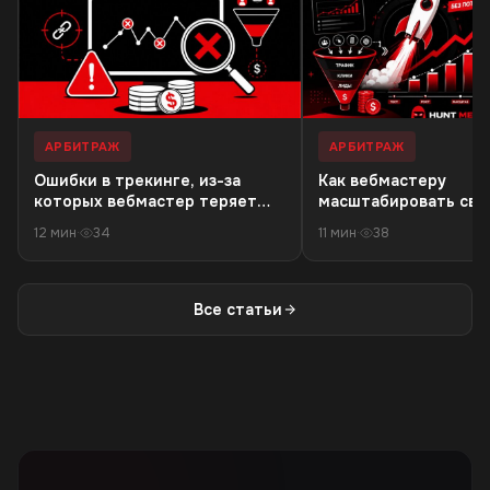
АРБИТРАЖ
АРБИТРАЖ
Ошибки в трекинге, из-за
Как вебмастеру
которых вебмастер теряет
масштабировать связ
деньги в 18+ офферах
резкого падения кач
12 мин
·
34
11 мин
·
38
трафика
Все статьи