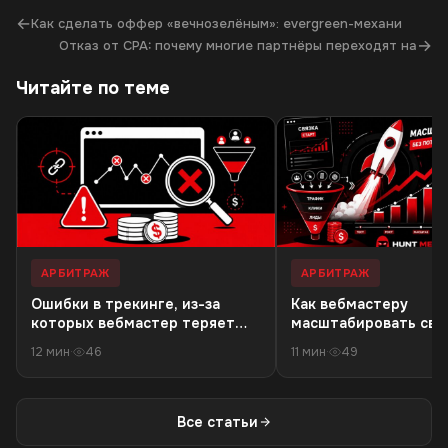
←
Как сделать оффер «вечнозелёным»: evergreen-механи
→
Отказ от CPA: почему многие партнёры переходят на
Читайте по теме
АРБИТРАЖ
АРБИТРАЖ
Ошибки в трекинге, из-за
Как вебмастеру
которых вебмастер теряет
масштабировать связ
деньги в 18+ офферах
резкого падения кач
12 мин
·
46
11 мин
·
49
трафика
Все статьи