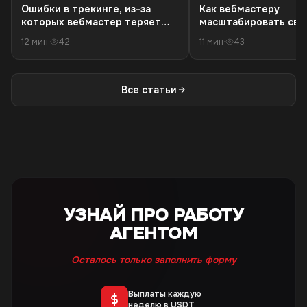
Ошибки в трекинге, из-за
Как вебмастеру
которых вебмастер теряет
масштабировать связ
деньги в 18+ офферах
резкого падения кач
12 мин
·
42
11 мин
·
43
трафика
Все статьи
УЗНАЙ ПРО РАБОТУ
АГЕНТОМ
Осталось только заполнить форму
Выплаты каждую
неделю в USDT