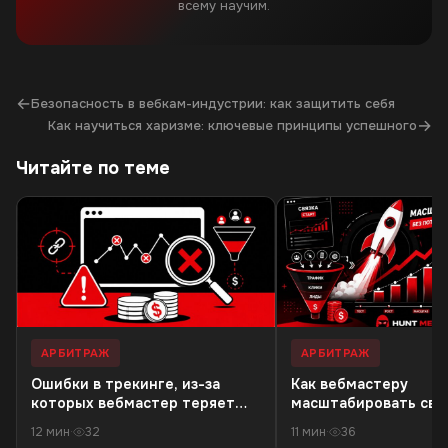
всему научим.
←
Безопасность в вебкам-индустрии: как защитить себя
→
Как научиться харизме: ключевые принципы успешного
Читайте по теме
АРБИТРАЖ
АРБИТРАЖ
Ошибки в трекинге, из-за
Как вебмастеру
которых вебмастер теряет
масштабировать связ
деньги в 18+ офферах
резкого падения кач
12 мин
·
32
11 мин
·
36
трафика