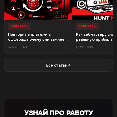
АРБИТРАЖ
АРБИТРАЖ
Повторные платежи в
Как вебмастеру счит
офферах: почему они важнее
реальную прибыль: 
первой конверсии
расходов на трафик 
14 мин
·
49
12 мин
·
50
чистого дохода
Все статьи
УЗНАЙ ПРО РАБОТУ