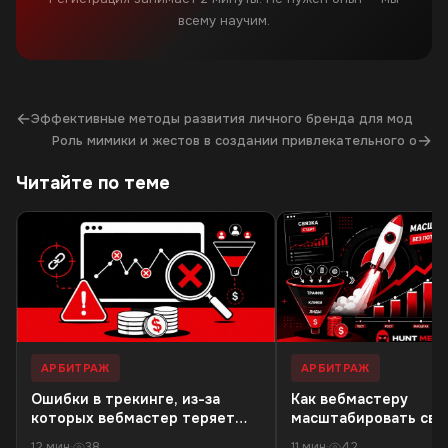
всему научим.
←
Эффективные методы развития личного бренда для мод
→
Роль мимики и жестов в создании привлекательного о
Читайте по теме
АРБИТРАЖ
АРБИТРАЖ
Ошибки в трекинге, из-за
Как вебмастеру
которых вебмастер теряет
масштабировать связ
деньги в 18+ офферах
резкого падения кач
12 мин
·
38
11 мин
·
42