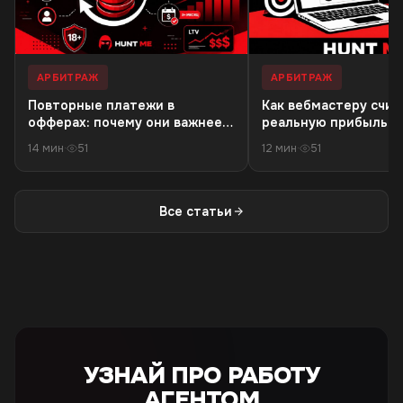
АРБИТРАЖ
АРБИТРАЖ
Повторные платежи в
Как вебмастеру счит
офферах: почему они важнее
реальную прибыль: 
первой конверсии
расходов на трафик 
14 мин
·
51
12 мин
·
51
чистого дохода
Все статьи
УЗНАЙ ПРО РАБОТУ
АГЕНТОМ