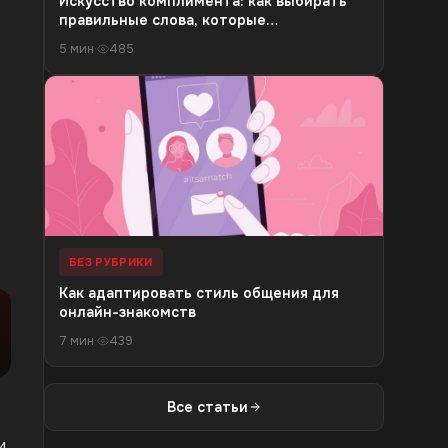
Искусство комплимента: как выбирать
правильные слова, которые
действительно работают
5 мин
·
485
БЕЗ РУБРИКИ
Как адаптировать стиль общения для
онлайн-знакомств
7 мин
·
439
Все статьи
и