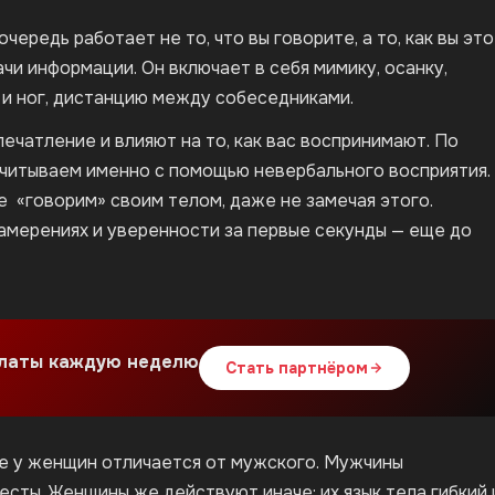
чередь работает не то, что вы говорите, а то, как вы это
чи информации. Он включает в себя мимику, осанку,
 и ног, дистанцию между собеседниками.
чатление и влияют на то, как вас воспринимают. По
читываем именно с помощью невербального восприятия.
ое «говорим» своим телом, даже не замечая этого.
амерениях и уверенности за первые секунды — еще до
платы каждую неделю
Стать партнёром
е у женщин отличается от мужского. Мужчины
сты. Женщины же действуют иначе: их язык тела гибкий 