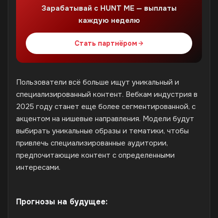
Зарабатывай с HUNT ME — выплаты
каждую неделю
Стать партнёром
Пользователи всё больше ищут уникальный и
специализированный контент. Вебкам индустрия в
2025 году станет еще более сегментированной, с
акцентом на нишевые направления. Модели будут
выбирать уникальные образы и тематики, чтобы
привлечь специализированные аудитории,
предпочитающие контент с определенными
интересами.
Прогнозы на будущее: