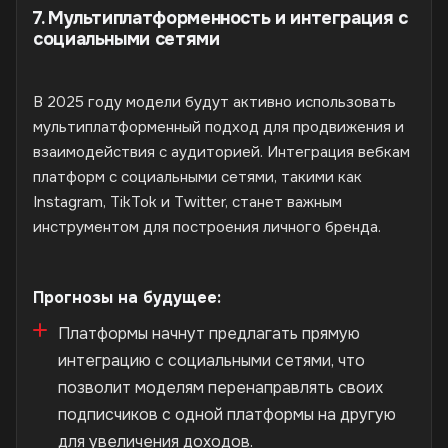
7. Мультиплатформенность и интеграция с
социальными сетями
В 2025 году модели будут активно использовать
мультиплатформенный подход для продвижения и
взаимодействия с аудиторией. Интеграция вебкам
платформ с социальными сетями, такими как
Instagram, TikTok и Twitter, станет важным
инструментом для построения личного бренда.
Прогнозы на будущее:
Платформы начнут предлагать прямую
интеграцию с социальными сетями, что
позволит моделям перенаправлять своих
подписчиков с одной платформы на другую
для увеличения доходов.