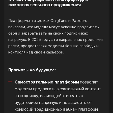
самостоятельного продвижения
Платформы, такие как OnlyFans и Patreon,
показали, что модели могут успешно продвигать
себя и зарабатывать на своих подписчиках
напрямую. В 2025 году это направление продолжит
расти, предоставляя моделям больше свободы и
контроля над своей карьерой.
Прогнозы на будущее:
Самостоятельные платформы
позволят
моделям предлагать эксклюзивный контент
за подписку, взаимодействовать с
аудиторией напрямую и не зависеть от
комиссий традиционных вебкам платформ.