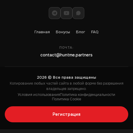
Главная
Бонусы
Блог
FAQ
ПОЧТА:
contact@huntme.partners
2026 © Все права защищены
Копирование любых частей сайта в любой форме без разрешения
владельцев запрещено.
Условия использования
Политика конфиденциальности
Политика Cookie
Регистрация