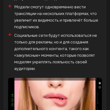
Модели смогут одновременно вести
трансляции на нескольких платформах, что
увеличит их видимость и привлечёт больше
подписчиков.
Социальные сети будут использоваться не
только для рекламы, но и для создания
дополнительного контента, такого как
«закулисные» моменты, которые позволят
моделям укреплять лояльность своей
аудитории.