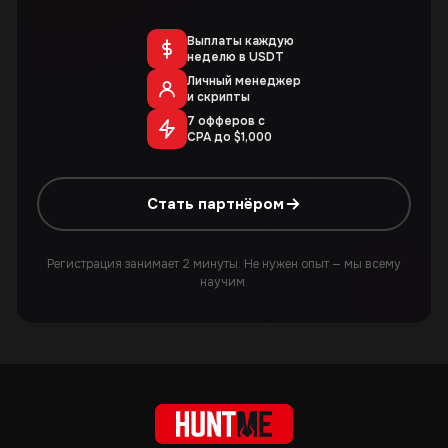
Выплаты каждую
неделю в USDT
Личный менеджер
и скрипты
7 офферов с
CPA до $1,000
Стать партнёром
Регистрация занимает 2 минуты. Не нужен опыт — мы всему
научим.