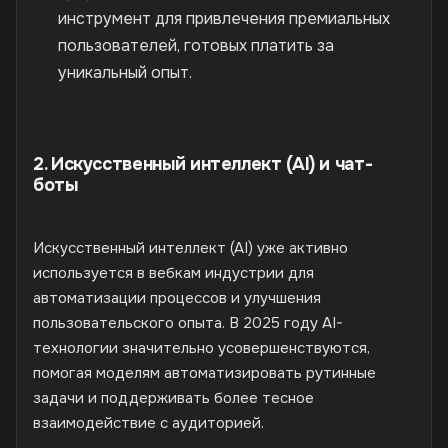
инструмент для привлечения премиальных
пользователей, готовых платить за
уникальный опыт.
2. Искусственный интеллект (AI) и чат-
боты
Искусственный интеллект (AI) уже активно
используется в вебкам индустрии для
автоматизации процессов и улучшения
пользовательского опыта. В 2025 году AI-
технологии значительно усовершенствуются,
помогая моделям автоматизировать рутинные
задачи и поддерживать более тесное
взаимодействие с аудиторией.