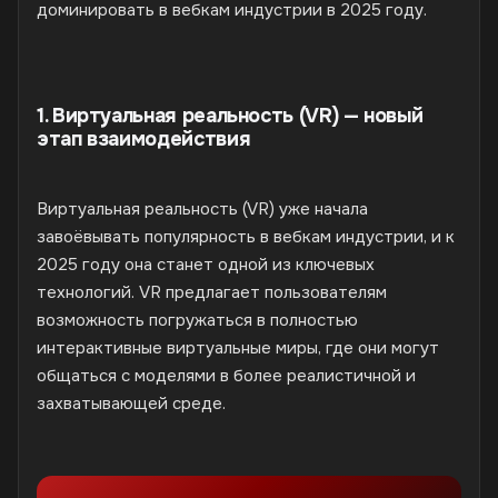
доминировать в вебкам индустрии в 2025 году.
1. Виртуальная реальность (VR) — новый
этап взаимодействия
Виртуальная реальность (VR) уже начала
завоёвывать популярность в вебкам индустрии, и к
2025 году она станет одной из ключевых
технологий. VR предлагает пользователям
возможность погружаться в полностью
интерактивные виртуальные миры, где они могут
общаться с моделями в более реалистичной и
захватывающей среде.