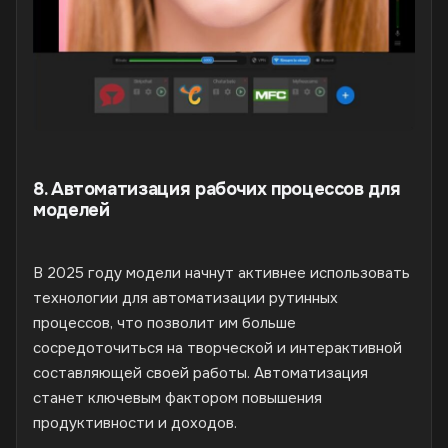
8. Автоматизация рабочих процессов для
моделей
В 2025 году модели начнут активнее использовать
технологии для автоматизации рутинных
процессов, что позволит им больше
сосредоточиться на творческой и интерактивной
составляющей своей работы. Автоматизация
станет ключевым фактором повышения
продуктивности и доходов.