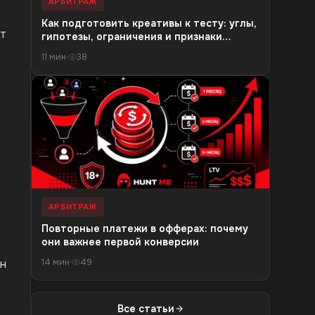
АРБИТРАЖ
Как подготовить креативы к тесту: углы,
ет
гипотезы, ограничения и признаки
выгорания
11 мин
·
38
АРБИТРАЖ
Повторные платежи в офферах: почему
они важнее первой конверсии
ин
14 мин
·
49
Все статьи