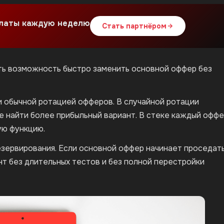
платы каждую неделю
Стать партнёром
ить возможность быстро заменить основной оффер без
и обычной ротацией офферов. В случайной ротации
 найти более прибыльный вариант. В стеке каждый офф
ую функцию.
резервирования. Если основной оффер начинает проседать
т без длительных тестов и без полной перестройки