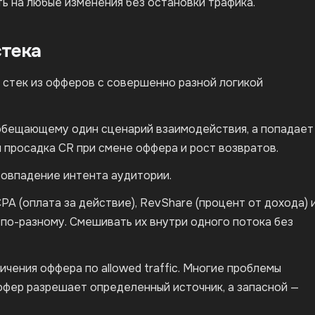
ть на любые изменения без остановки трафика.
стека
 стек из офферов с совершенно разной логикой
 обещающему один сценарий взаимодействия, а попадает
 просадка CR при смене оффера и рост возвратов.
совпадение интента аудитории.
A (оплата за действие), RevShare (процент от дохода) 
о-разному. Смешивать их внутри одного потока без
чения оффера по allowed traffic. Многие проблемы
ффер разрешает определенный источник, а запасной —