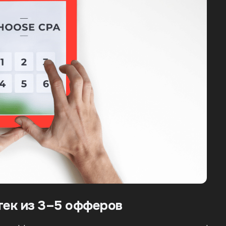
тек из 3–5 офферов