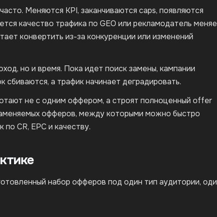
часто. Меняются KPI, заканчиваются caps, появляются
шается качество трафика по GEO или рекламодатель меня
тает конвертить из-за конкуренции или изменений
ход, но и время. Пока идет поиск замены, кампании
 сбиваются, а трафик начинает деградировать.
тают не с одним оффером, а строят полноценный offer
мозаменяемых офферов, между которыми можно быстро
 по CR, EPC и качеству.
актике
готовленный набор офферов под один тип аудитории, од