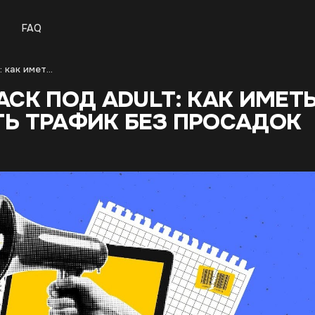
FAQ
Построение offer stack под adult: как иметь 3–5 запасных офферов и переливать трафик без просадок
ACK ПОД ADULT: КАК ИМЕТ
ТЬ ТРАФИК БЕЗ ПРОСАДОК