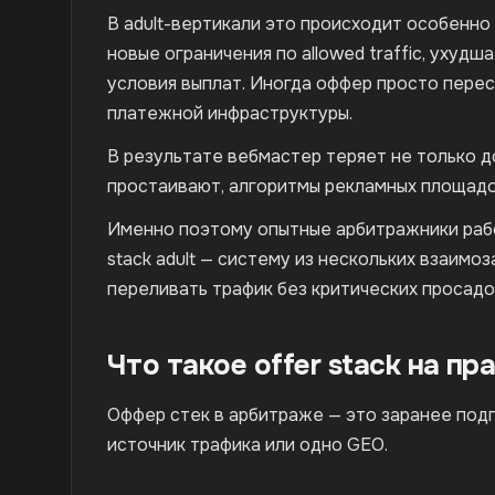
В adult-вертикали это происходит особенно 
новые ограничения по allowed traffic, ухуд
условия выплат. Иногда оффер просто перес
платежной инфраструктуры.
В результате вебмастер теряет не только до
простаивают, алгоритмы рекламных площадок
Именно поэтому опытные арбитражники рабо
stack adult — систему из нескольких взаи
переливать трафик без критических просадок
Что такое offer stack на пр
Оффер стек в арбитраже — это заранее под
источник трафика или одно GEO.