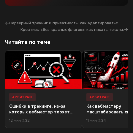
←
Серверный трекинг и приватность: как адаптироватьс
→
Креативы «без красных флагов»: как писать тексты,
Читайте по теме
АРБИТРАЖ
АРБИТРАЖ
Ошибки в трекинге, из-за
Как вебмастеру
которых вебмастер теряет
масштабировать связ
деньги в 18+ офферах
резкого падения кач
12 мин
·
32
11 мин
·
34
трафика