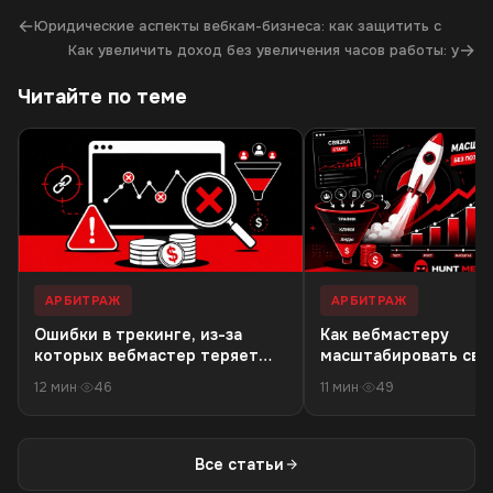
←
Юридические аспекты вебкам-бизнеса: как защитить с
→
Как увеличить доход без увеличения часов работы: у
Читайте по теме
АРБИТРАЖ
АРБИТРАЖ
Ошибки в трекинге, из-за
Как вебмастеру
которых вебмастер теряет
масштабировать связ
деньги в 18+ офферах
резкого падения кач
12 мин
·
46
11 мин
·
49
трафика
Все статьи