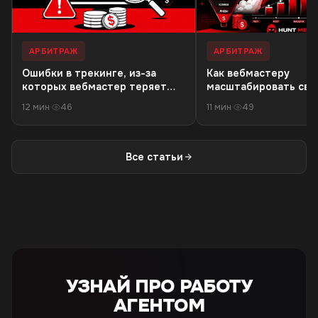
АРБИТРАЖ
АРБИТРАЖ
Ошибки в трекинге, из-за
Как вебмастеру
которых вебмастер теряет
масштабировать связ
деньги в 18+ офферах
резкого падения кач
12 мин
·
46
11 мин
·
49
трафика
Все статьи
УЗНАЙ ПРО РАБОТУ
АГЕНТОМ