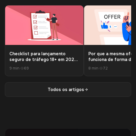
Checklist para lançamento
Por que a mesma ofer
seguro de tráfego 18+ em 2026:
funciona de forma dif
o que verificar para não perder
para afiliados diferen
9 min
·
69
8 min
·
72
a conta nem as comissões
Todos os artigos