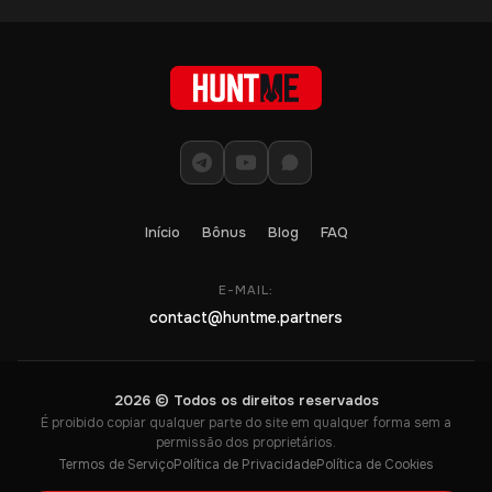
Início
Bônus
Blog
FAQ
E-MAIL:
contact@huntme.partners
2026 © Todos os direitos reservados
É proibido copiar qualquer parte do site em qualquer forma sem a
permissão dos proprietários.
Termos de Serviço
Política de Privacidade
Política de Cookies