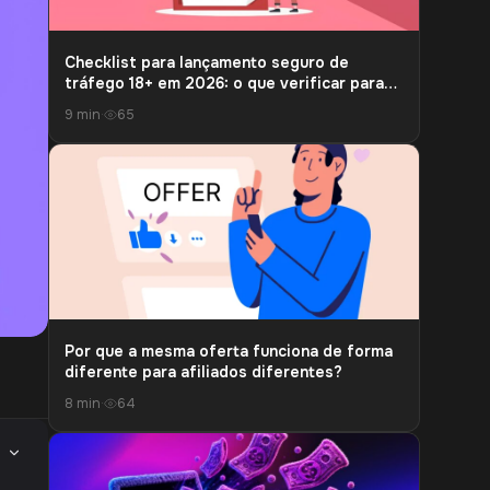
Checklist para lançamento seguro de
tráfego 18+ em 2026: o que verificar para
não perder a conta nem as comissões
9 min
·
65
Por que a mesma oferta funciona de forma
diferente para afiliados diferentes?
8 min
·
64