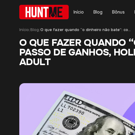
Início
Blog
Bônus
Início
Blog
O que fazer quando “o dinheiro não bate”: conferência passo a passo de ganhos, holds, cancelamentos e ajustes em ofertas adult
/
/
O QUE FAZER QUANDO “
PASSO DE GANHOS, HOL
ADULT