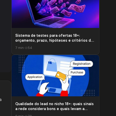
Sistema de testes para ofertas 18+:
orçamento, prazo, hipóteses e critérios de
parada
7 min
·
54
a
Qualidade do lead no nicho 18+: quais sinais
a rede considera bons e quais levam a
cortes