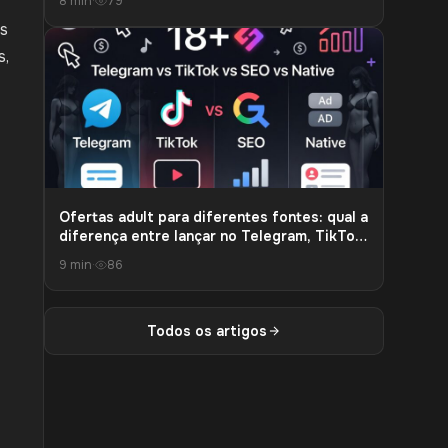
8 min
·
79
as
s,
Ofertas adult para diferentes fontes: qual a
diferença entre lançar no Telegram, TikTok,
SEO e publicidade nativa
9 min
·
86
Todos os artigos