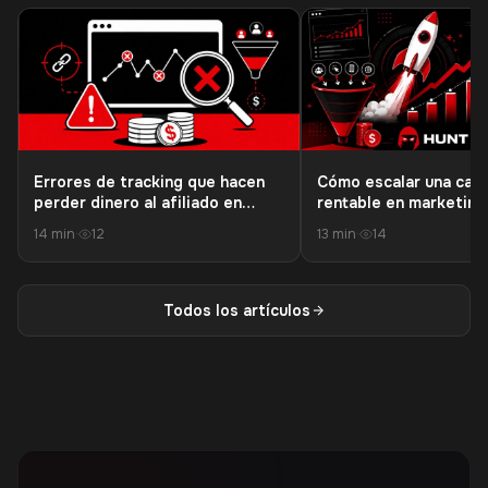
Errores de tracking que hacen
Cómo escalar una cam
perder dinero al afiliado en
rentable en marketing
ofertas 18+
afiliados sin destruir 
14 min
·
12
13 min
·
14
del tráfico
Todos los artículos