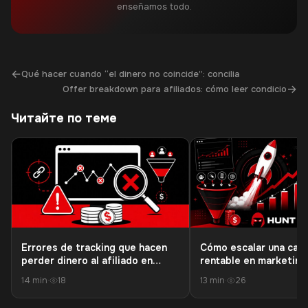
enseñamos todo.
←
Qué hacer cuando “el dinero no coincide”: concilia
→
Offer breakdown para afiliados: cómo leer condicio
Читайте по теме
Errores de tracking que hacen
Cómo escalar una cam
perder dinero al afiliado en
rentable en marketing
ofertas 18+
afiliados sin destruir 
14 min
·
18
13 min
·
26
del tráfico