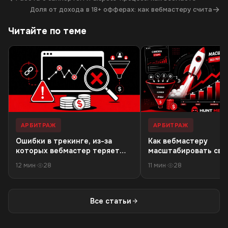
→
Доля от дохода в 18+ офферах: как вебмастеру счита
Читайте по теме
АРБИТРАЖ
АРБИТРАЖ
Ошибки в трекинге, из-за
Как вебмастеру
которых вебмастер теряет
масштабировать связ
деньги в 18+ офферах
резкого падения кач
12 мин
·
28
11 мин
·
28
трафика
Все статьи