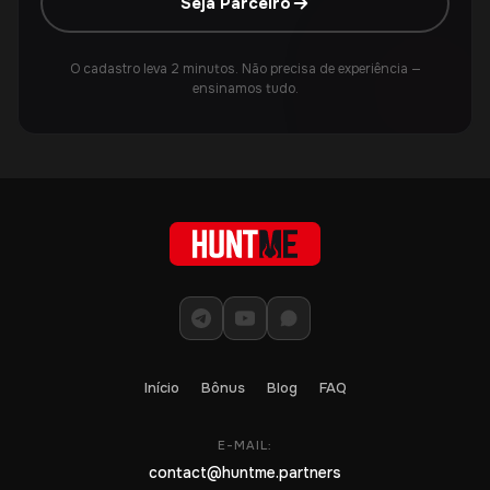
Seja Parceiro
O cadastro leva 2 minutos. Não precisa de experiência —
ensinamos tudo.
Início
Bônus
Blog
FAQ
E-MAIL:
contact@huntme.partners