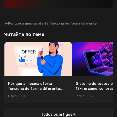
←
Por que a mesma oferta funciona de forma diferente
Читайте по теме
Por que a mesma oferta
Sistema de testes par
funciona de forma diferente
18+: orçamento, prazo,
para afiliados diferentes?
hipóteses e critérios
8 min
·
69
7 min
·
57
Todos os artigos